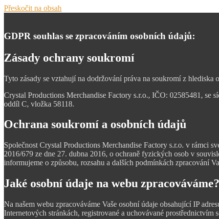
Přeskočit na obsah
GDPR souhlas se zpracováním osobních údajů:
Zásady ochrany soukromí
Tyto zásady se vztahují na dodržování práva na soukromí z hlediska 
Crystal Productions Merchandise Factory s.r.o., IČO: 02585481, se 
oddíl C, vložka 58118.
Ochrana soukromí a osobních údajů
Společnost Crystal Productions Merchandise Factory s.r.o. v rámci s
2016/679 ze dne 27. dubna 2016, o ochraně fyzických osob v souvis
informujeme o způsobu, rozsahu a dalších podmínkách zpracování Va
Jaké osobní údaje na webu zpracováváme
Na našem webu zpracováváme Vaše osobní údaje obsahující IP adresu, i
Internetových stránkách, registrované a uchovávané prostřednictvím 