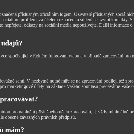
načená příslušným oficiálním logem. Uživatelé příslušných sociálních
 sociálním profilem, za účelem označení a sdílení se svými kontakty. 
si to nepřejete, odkazy na sociální média nepoužívejte. Další informace 
 údajů?
vce spočívající v řádném fungování webu a v případě zpracování pro 
vážně sami. V nezbytně nutné míře se na zpracování podílejí též zprac
pro marketingové účely na základě Vašeho souhlasu předáváme Vaše os
zpracovávat?
ou pro naplnění příslušného účelu zpracování, tj. vždy minimálně po 
dle obecně závazných právních předpisů.
ajů mám?