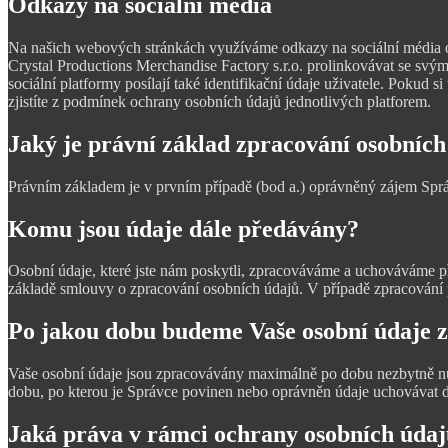
Odkazy na sociální média
Na našich webových stránkách využíváme odkazy na sociální média oz
Crystal Productions Merchandise Factory s.r.o. prolinkovávat se svým
sociální platformy posílají také identifikační údaje uživatele. Pokud 
zjistíte z podmínek ochrany osobních údajů jednotlivých platforem.
Jaký je právní základ zpracování osobních
Právním základem je v prvním případě (bod a.) oprávněný zájem Sprá
Komu jsou údaje dále předávány?
Osobní údaje, které jste nám poskytli, zpracováváme a uchováváme pře
základě smlouvy o zpracování osobních údajů. V případě zpracování 
Po jakou dobu budeme Vaše osobní údaje 
Vaše osobní údaje jsou zpracovávány maximálně po dobu nezbytně nutn
dobu, po kterou je Správce povinen nebo oprávněn údaje uchovávat 
Jaká práva v rámci ochrany osobních úd