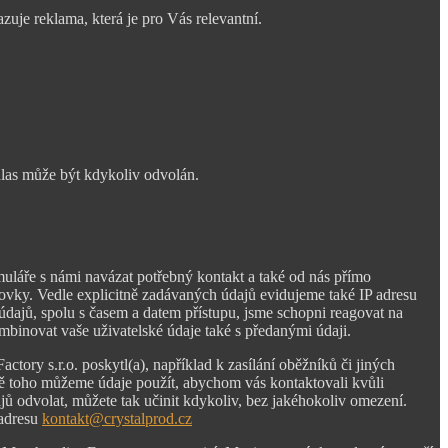
je reklama, která je pro Vás relevantní.
hlas může být kdykoliv odvolán.
muláře s námi navázat potřebný kontakt a také od nás přímo
azovky. Vedle explicitně zadávaných údajů evidujeme také IP adresu
dajů, spolu s časem a datem přístupu, jsme schopni reagovat na
mbinovat vaše uživatelské údaje také s předanými údaji.
ory s.r.o. poskytl(a), například k zasílání oběžníků či jiných
omě toho můžeme údaje použít, abychom vás kontaktovali kvůli
jů odvolat, můžete tak učinit kdykoliv, bez jakéhokoliv omezení.
 adresu
kontakt@crystalprod.cz