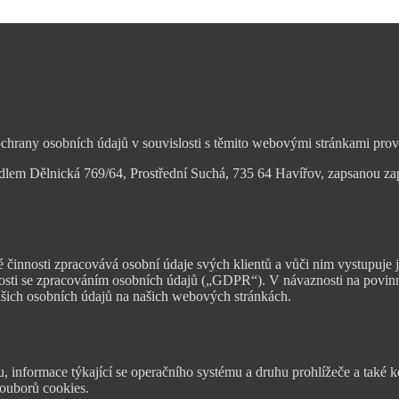
ochrany osobních údajů v souvislosti s těmito webovými stránkami pro
sídlem Dělnická 769/64, Prostřední Suchá, 735 64 Havířov, zapsanou 
vé činnosti zpracovává osobní údaje svých klientů a vůči nim vystupu
losti se zpracováním osobních údajů („GDPR“). V návaznosti na povi
šich osobních údajů na našich webových stránkách.
?
nformace týkající se operačního systému a druhu prohlížeče a také konc
souborů cookies.