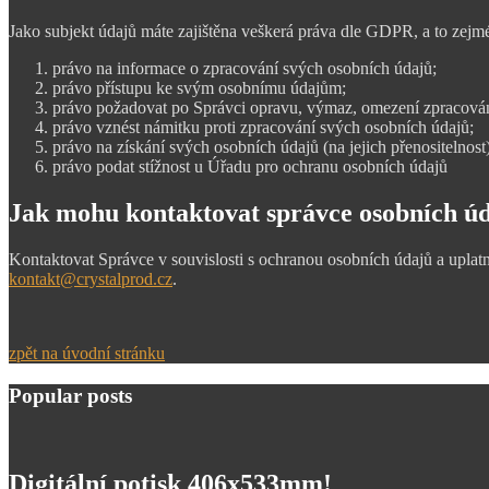
Jako subjekt údajů máte zajištěna veškerá práva dle GDPR, a to zejm
právo na informace o zpracování svých osobních údajů;
právo přístupu ke svým osobnímu údajům;
právo požadovat po Správci opravu, výmaz, omezení zpracován
právo vznést námitku proti zpracování svých osobních údajů;
právo na získání svých osobních údajů (na jejich přenositelnost)
právo podat stížnost u Úřadu pro ochranu osobních údajů
Jak mohu kontaktovat správce osobních ú
Kontaktovat Správce v souvislosti s ochranou osobních údajů a uplatn
kontakt@crystalprod.cz
.
zpět na úvodní stránku
Popular posts
Digitální potisk 406x533mm!