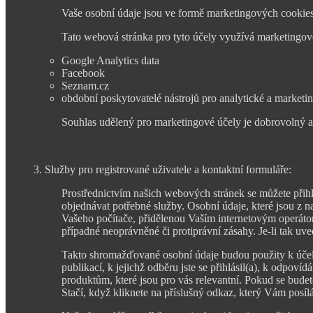
Vaše osobní údaje jsou ve formě marketingových cookies
Tato webová stránka pro tyto účely využívá marketingové 
Google Analytics data
Facebook
Seznam.cz
obdobní poskytovatelé nástrojů pro analytické a marketi
Souhlas udělený pro marketingové účely je dobrovolný a
3. Služby pro registrované uživatele a kontaktní formuláře:
Prostřednictvím našich webových stránek se můžete přihl
objednávat potřebné služby. Osobní údaje, které jsou z n
Vašeho počítače, přidělenou Vaším internetovým operátor
případné neoprávněné či protiprávní zásahy. Je-li tak uv
Takto shromažďované osobní údaje budou použity k účelům,
publikací, k jejichž odběru jste se přihlásil(a), k odpo
produktům, které jsou pro vás relevantní. Pokud se budet
Stačí, když kliknete na příslušný odkaz, který Vám pos