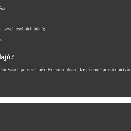
éna:
í svých osobních údajů;
;
dajů?
ění Vašich práv, včetně odvolání souhlasu, lze písemně prostřednictví