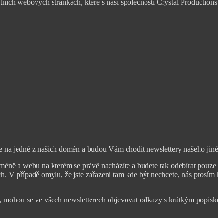
tních webových stránkách, které s naší společností Crystal Productions 
ete na jedné z našich domén a budou Vám chodit newslettery našeho ji
oméně a webu na kterém se právě nacházíte a budete tak odebírat pouze 
ch. V případě omylu, že jste zařazeni tam kde být nechcete, nás prosím
, mohou se ve všech newsletterech objevovat odkazy s krátkým popisk