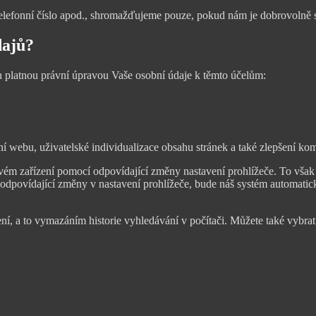
 telefonní číslo apod., shromažďujeme pouze, pokud nám je dobrovolně s
dajů?
platnou právní úpravou Vaše osobní údaje k těmto účelům:
ebu, uživatelské individualizace obsahu stránek a také zlepšení komf
vém zařízení pomocí odpovídající změny nastavení prohlížeče. To však
 odpovídající změny v nastavení prohlížeče, bude náš systém automatick
í, a to vymazáním historie vyhledávání v počítači. Můžete také vybrat