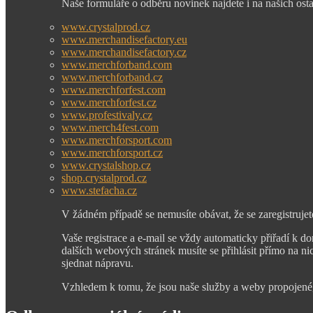
Naše formuláře o odběru novinek najdete i na našich osta
www.crystalprod.cz
www.merchandisefactory.eu
www.merchandisefactory.cz
www.merchforband.com
www.merchforband.cz
www.merchforfest.com
www.merchforfest.cz
www.profestivaly.cz
www.merch4fest.com
www.merchforsport.com
www.merchforsport.cz
www.crystalshop.cz
shop.crystalprod.cz
www.stefacha.cz
V žádném případě se nemusíte obávat, že se zaregistruj
Vaše registrace a e-mail se vždy automaticky přiřadí k d
dalších webových stránek musíte se přihlásit přímo na ni
sjednat nápravu.
Vzhledem k tomu, že jsou naše služby a weby propojené