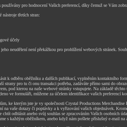
 používány pro hodnocení Vašich preferencí, díky čemuž se Vám zobrazu
nástroje třetích stran:
ngové účely
 jeho neudělení není překážkou pro prohlížení webových stránek. Sou
ásit k odběru oběžníku a dalších publikací, vyplněním kontaktního for
aší strany pro tu či onu transakci potřeba, zadáváte přímo sami do obr
em, pod kterou na naše webové stránky vstupujete. Na základě těchto ú
edeno ve formuláři, můžeme za účelem identifikace vašich preferencí ko
 ke kterým jste je vy společnosti Crystal Productions Merchandise Fact
vídání na vaše dotazy či poptávky a k vyřizování vašich objednávek. Kr
e chtít odhlásit anebo svůj souhlas se zpracováním Vašich osobních úda
íláme s každým oběžníkem, anebo když nám pošlete příslušný e-mail na